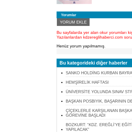
Yorumlar
YORUM EKLE
Bu sayfalarda yer alan okur yorumları kişi
Yazılanlardan kdzereglihaberci.com sor
Henüz yorum yapılmamış.
Bu kategorideki diğer haberler
SANKO HOLDİNG KURBAN BAYRA
HEMŞİRELİK HAFTASI
ÜNİVERSİTE YOLUNDA SINAV STR
BAŞKAN POSBIYIK, BAŞARININ DE
ÇİÇEKLERLE KARŞILANAN BAŞKA
GÖREVİNE BAŞLADI
BOZKURT: “KDZ. EREĞLİ’YE EĞİ
YAPILACAK”