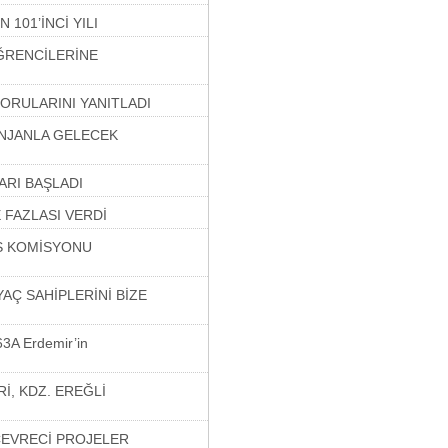
 101’İNCİ YILI
ÖĞRENCİLERİNE
ORULARINI YANITLADI
ENJANLA GELECEK
ARI BAŞLADI
 FAZLASI VERDİ
AS KOMİSYONU
AÇ SAHİPLERİNİ BİZE
63A Erdemir’in
İ, KDZ. EREĞLİ
ÇEVRECİ PROJELER