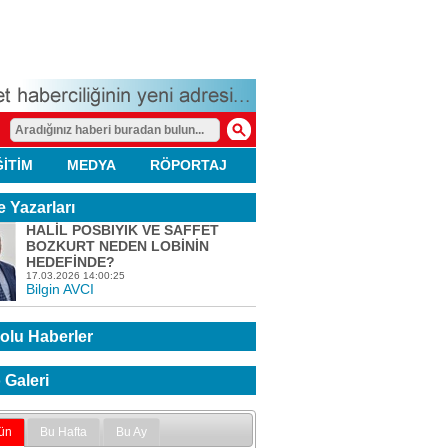
ĞİTİM
MEDYA
RÖPORTAJ
 Yazarları
HALİL POSBIYIK VE SAFFET
BOZKURT NEDEN LOBİNİN
HEDEFİNDE?
17.03.2026 14:00:25
Bilgin AVCI
olu Haberler
 Galeri
ün
Bu Hafta
Bu Ay