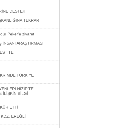
RİNE DESTEK
AŞKANLIĞINA TEKRAR
dür Peker'e ziyaret
Ş İNSANI ARAŞTIRMASI
EST’TE
SKRİMDE TÜRKİYE
ENLERİ NİZİP’TE
İLİŞKİN BİLGİ
KÜR ETTİ
 KDZ. EREĞLİ