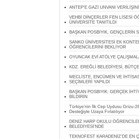
ANTEP’E GAZİ UNVANI VERİLİŞİNİN
VEHBİ DİNÇERLER FEN LİSESİ 
ÜNİVERSİTE TANITILDI
BAŞKAN POSBIYIK, GENÇLERİN S
SANKO ÜNİVERSİTESİ EK KONT
ÖĞRENCİLERİNİ BEKLİYOR
OYUNCAK EVİ ATÖLYE ÇALIŞMAL
KDZ. EREĞLİ BELEDİYESİ, BÜTÇE
MECLİSTE, ENCÜMEN VE İHTİS
SEÇİMLERİ YAPILDI
BAŞKAN POSBIYIK: GERÇEK İHTİY
BİLDİRİN
Türkiye’nin İlk Cep Uydusu Grizu-2
Desteğiyle Uzaya Fırlatılıyor
DENİZ HARP OKULU ÖĞRENCİLER
BELEDİYESİ’NDE
TEKNOFEST KARADENİZ’DE EN 