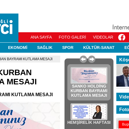
ANA SAYFA
FOTO GALERİ
VİDEOLAR
EKONOMİ
SAĞLIK
SPOR
KÜLTÜR-SANAT
E
BAN BAYRAMI KUTLAMA MESAJI
Köşe
 KURBAN
A MESAJI
SANKO HOLDİNG
KURBAN BAYRAMI
AMI KUTLAMA MESAJI
KUTLAMA MESAJI
Vide
Foto
HEMŞİRELİK HAFTASI
Bug