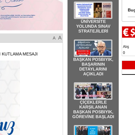
Bug
ÜNİVERSİTE
YOLUNDA SINAV
STRATEJİLERİ
A
A
Alış
0
 KUTLAMA MESAJI
BAŞKAN POSBIYIK,
BAŞARININ
DETAYLARINI
AÇIKLADI
ÇİÇEKLERLE
KARŞILANAN
BAŞKAN POSBIYIK,
GÖREVİNE BAŞLADI