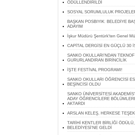
ÖDÜLLENDİRİLDİ
SOSYAL SORUMLULUK PROJELE
BAŞKAN POSBIYIK: BELEDİYE B
ADAYIM
İşkur Müdürü Şentürk'ten Genel Mü
CAPİTAL DERGİSİ EN GÜÇLÜ 30 İ
SANKO OKULLARI’NDAN TEKNOF
GURURLANDIRAN BİRİNCİLİK
İŞTE FESTİVAL PROGRAMI!
SANKO OKULLARI ÖĞRENCİSİ E
BEŞİNCİSİ OLDU
SANKO ÜNİVERSİTESİ AKADEMİSY
ADAY ÖĞRENCİLERE BÖLÜMLERE 
AKTARDI
ARSLAN KELEŞ, HERKESE TEŞEK
TARİHİ KENTLER BİRLİĞİ ÖDÜLÜ,
BELEDİYESİ’NE GELDİ