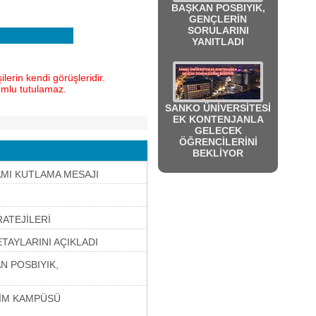
BAŞKAN POSBIYIK,
GENÇLERİN
SORULARINI
YANITLADI
lerin kendi görüşleridir.
umlu tutulamaz.
SANKO ÜNİVERSİTESİ
EK KONTENJANLA
GELECEK
ÖĞRENCİLERİNİ
BEKLİYOR
MI KUTLAMA MESAJI
ATEJİLERİ
TAYLARINI AÇIKLADI
N POSBIYIK,
TİM KAMPÜSÜ