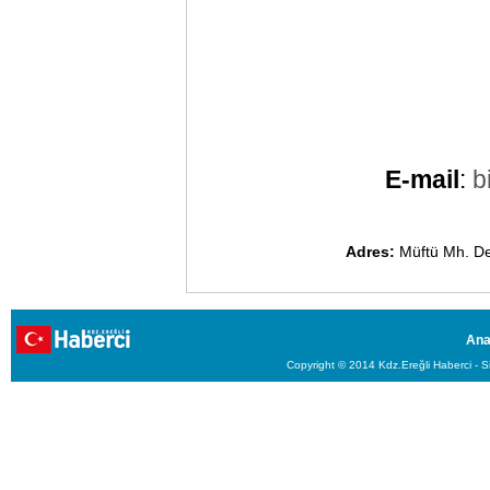
E-mail
:
b
Adres:
Müftü Mh. Dem
Ana
Copyright © 2014 Kdz.Ereğli Haberci - Si