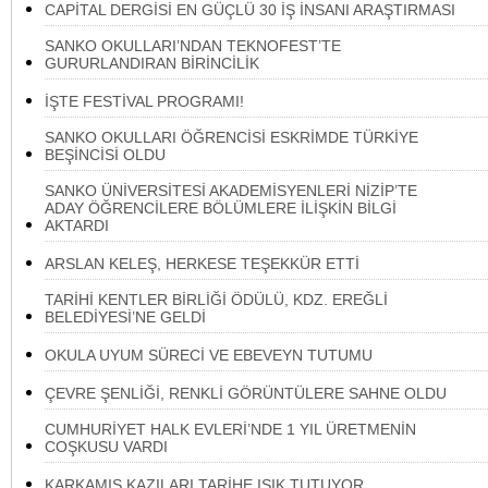
CAPİTAL DERGİSİ EN GÜÇLÜ 30 İŞ İNSANI ARAŞTIRMASI
SANKO OKULLARI’NDAN TEKNOFEST’TE
GURURLANDIRAN BİRİNCİLİK
İŞTE FESTİVAL PROGRAMI!
SANKO OKULLARI ÖĞRENCİSİ ESKRİMDE TÜRKİYE
BEŞİNCİSİ OLDU
SANKO ÜNİVERSİTESİ AKADEMİSYENLERİ NİZİP’TE
ADAY ÖĞRENCİLERE BÖLÜMLERE İLİŞKİN BİLGİ
AKTARDI
ARSLAN KELEŞ, HERKESE TEŞEKKÜR ETTİ
TARİHİ KENTLER BİRLİĞİ ÖDÜLÜ, KDZ. EREĞLİ
BELEDİYESİ’NE GELDİ
OKULA UYUM SÜRECİ VE EBEVEYN TUTUMU
ÇEVRE ŞENLİĞİ, RENKLİ GÖRÜNTÜLERE SAHNE OLDU
CUMHURİYET HALK EVLERİ’NDE 1 YIL ÜRETMENİN
COŞKUSU VARDI
KARKAMIŞ KAZILARI TARİHE IŞIK TUTUYOR