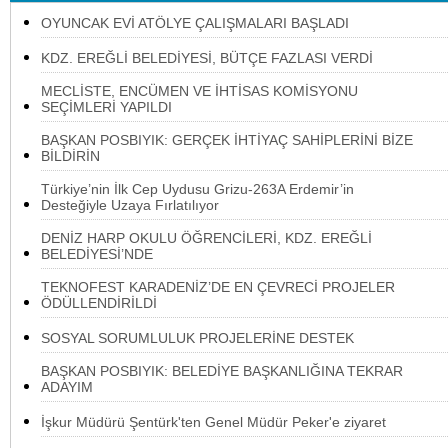
OYUNCAK EVİ ATÖLYE ÇALIŞMALARI BAŞLADI
KDZ. EREĞLİ BELEDİYESİ, BÜTÇE FAZLASI VERDİ
MECLİSTE, ENCÜMEN VE İHTİSAS KOMİSYONU
SEÇİMLERİ YAPILDI
BAŞKAN POSBIYIK: GERÇEK İHTİYAÇ SAHİPLERİNİ BİZE
BİLDİRİN
Türkiye’nin İlk Cep Uydusu Grizu-263A Erdemir’in
Desteğiyle Uzaya Fırlatılıyor
DENİZ HARP OKULU ÖĞRENCİLERİ, KDZ. EREĞLİ
BELEDİYESİ’NDE
TEKNOFEST KARADENİZ’DE EN ÇEVRECİ PROJELER
ÖDÜLLENDİRİLDİ
SOSYAL SORUMLULUK PROJELERİNE DESTEK
BAŞKAN POSBIYIK: BELEDİYE BAŞKANLIĞINA TEKRAR
ADAYIM
İşkur Müdürü Şentürk'ten Genel Müdür Peker'e ziyaret