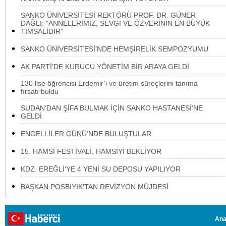
SANKO ÜNİVERSİTESİ REKTÖRÜ PROF. DR. GÜNER
DAĞLI: “ANNELERİMİZ, SEVGİ VE ÖZVERİNİN EN BÜYÜK
TİMSALİDİR”
SANKO ÜNİVERSİTESİ’NDE HEMŞİRELİK SEMPOZYUMU
AK PARTİ'DE KURUCU YÖNETİM BİR ARAYA GELDİ
130 lise öğrencisi Erdemir’i ve üretim süreçlerini tanıma
fırsatı buldu
SUDAN’DAN ŞİFA BULMAK İÇİN SANKO HASTANESİ’NE
GELDİ
ENGELLİLER GÜNÜ’NDE BULUŞTULAR
15. HAMSİ FESTİVALİ, HAMSİYİ BEKLİYOR
KDZ. EREĞLİ’YE 4 YENİ SU DEPOSU YAPILIYOR
BAŞKAN POSBIYIK’TAN REVİZYON MÜJDESİ
Ana