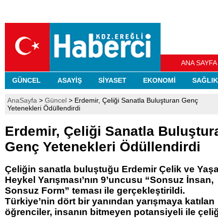
ANA SAYFA
GÜNCEL
ASAYİŞ
SİYASET
EKONOMİ
SAĞLIK
AnaSayfa
>
Güncel
> Erdemir, Çeliği Sanatla Buluşturan Genç
Yetenekleri Ödüllendirdi
Erdemir, Çeliği Sanatla Buluştur
Genç Yetenekleri Ödüllendirdi
Çeliğin sanatla buluştuğu Erdemir Çelik ve Yaş
Heykel Yarışması’nın 9’uncusu “Sonsuz İnsan,
Sonsuz Form” teması ile gerçekleştirildi.
Türkiye’nin dört bir yanından yarışmaya katılan
öğrenciler, insanın bitmeyen potansiyeli ile çeli