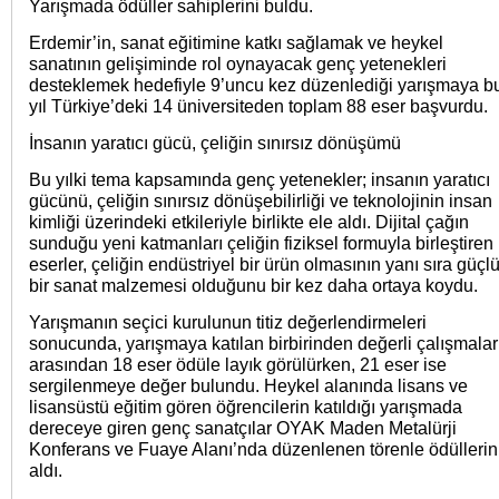
Yarışmada ödüller sahiplerini buldu.
Erdemir’in, sanat eğitimine katkı sağlamak ve heykel
sanatının gelişiminde rol oynayacak genç yetenekleri
desteklemek hedefiyle 9’uncu kez düzenlediği yarışmaya b
yıl Türkiye’deki 14 üniversiteden toplam 88 eser başvurdu.
İnsanın yaratıcı gücü, çeliğin sınırsız dönüşümü
Bu yılki tema kapsamında genç yetenekler; insanın yaratıcı
gücünü, çeliğin sınırsız dönüşebilirliği ve teknolojinin insan
kimliği üzerindeki etkileriyle birlikte ele aldı. Dijital çağın
sunduğu yeni katmanları çeliğin fiziksel formuyla birleştiren
eserler, çeliğin endüstriyel bir ürün olmasının yanı sıra güçl
bir sanat malzemesi olduğunu bir kez daha ortaya koydu.
Yarışmanın seçici kurulunun titiz değerlendirmeleri
sonucunda, yarışmaya katılan birbirinden değerli çalışmalar
arasından 18 eser ödüle layık görülürken, 21 eser ise
sergilenmeye değer bulundu. Heykel alanında lisans ve
lisansüstü eğitim gören öğrencilerin katıldığı yarışmada
dereceye giren genç sanatçılar OYAK Maden Metalürji
Konferans ve Fuaye Alanı’nda düzenlenen törenle ödüllerin
aldı.