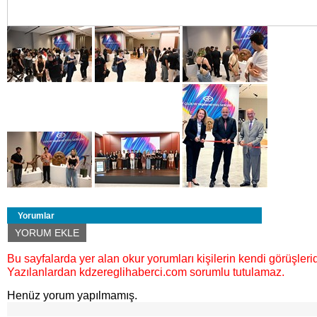
Yorumlar
YORUM EKLE
Bu sayfalarda yer alan okur yorumları kişilerin kendi görüşlerid
Yazılanlardan kdzereglihaberci.com sorumlu tutulamaz.
Henüz yorum yapılmamış.