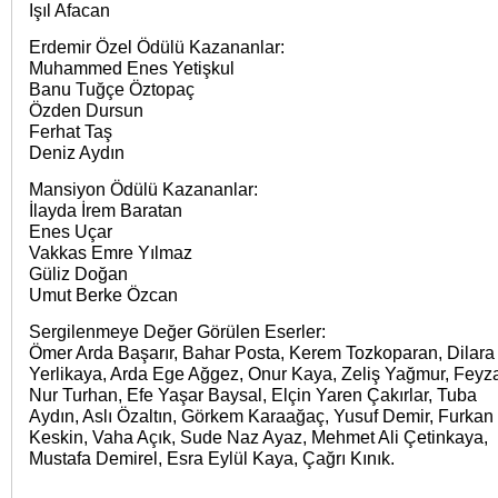
Işıl Afacan
Erdemir Özel Ödülü Kazananlar:
Muhammed Enes Yetişkul
Banu Tuğçe Öztopaç
Özden Dursun
Ferhat Taş
Deniz Aydın
Mansiyon Ödülü Kazananlar:
İlayda İrem Baratan
Enes Uçar
Vakkas Emre Yılmaz
Güliz Doğan
Umut Berke Özcan
Sergilenmeye Değer Görülen Eserler:
Ömer Arda Başarır, Bahar Posta, Kerem Tozkoparan, Dilara
Yerlikaya, Arda Ege Ağgez, Onur Kaya, Zeliş Yağmur, Feyz
Nur Turhan, Efe Yaşar Baysal, Elçin Yaren Çakırlar, Tuba
Aydın, Aslı Özaltın, Görkem Karaağaç, Yusuf Demir, Furkan
Keskin, Vaha Açık, Sude Naz Ayaz, Mehmet Ali Çetinkaya,
Mustafa Demirel, Esra Eylül Kaya, Çağrı Kınık.