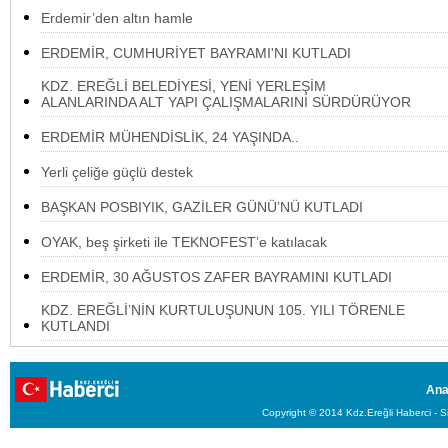
Erdemir’den altın hamle
ERDEMİR, CUMHURİYET BAYRAMI'NI KUTLADI
KDZ. EREĞLİ BELEDİYESİ, YENİ YERLEŞİM
ALANLARINDA ALT YAPI ÇALIŞMALARINI SÜRDÜRÜYOR
ERDEMİR MÜHENDİSLİK, 24 YAŞINDA..
Yerli çeliğe güçlü destek
BAŞKAN POSBIYIK, GAZİLER GÜNÜ’NÜ KUTLADI
OYAK, beş şirketi ile TEKNOFEST’e katılacak
ERDEMİR, 30 AĞUSTOS ZAFER BAYRAMINI KUTLADI
KDZ. EREĞLİ’NİN KURTULUŞUNUN 105. YILI TÖRENLE
KUTLANDI
Ana
Copyright © 2014 Kdz.Ereğli Haberci - Si