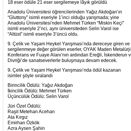
18 eser ödüle 21 eser sergilemeye lâyık görüldü
Anadolu Üniversitesi öğrencilerinden Yağız Akdoğan’ın
“Gluttony” isimli eseriyle 1’inci olduğu yarışmada; yine
Anadolu Üniversitesi'nden Mehmet Türken “Miskin Keçi”
isimli eseriyle 2’nci, aynı üniversiteden Selin Varol ise
“Altüst” isimli eseriyle 3’üncü oldu.
9. Çelik ve Yaşam Heykel Yarışması’nda dereceye giren ve
sergilenmeye değer görülen eserler, OYAK Maden Metalürji
Konferans ve Fuaye Alanı’nın ardından Ereğli, İskenderun 
Divriği’de sanatseverlerle buluşmaya devam edecek.
9. Çelik ve Yaşam Heykel Yarışması’nda ödül kazanan
isimler şöyle sıralandı
Birincilik Ödülü: Yağız Akdoğan
İkincilik Ödülü: Mehmet Türken
Üçüncülük Ödülü: Selin Varol
Jüri Özel Ödülü:
Raşit Metehan Acehan
Ata Kırgız
Emirhan Özkök
Azra Aysen Şahin