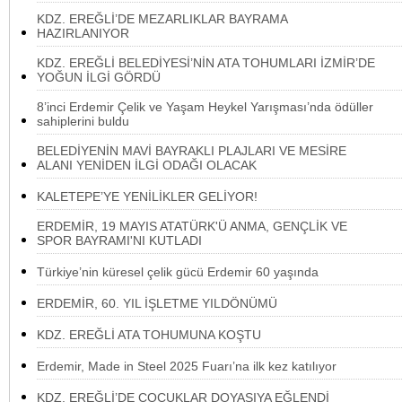
KDZ. EREĞLİ’DE MEZARLIKLAR BAYRAMA
HAZIRLANIYOR
KDZ. EREĞLİ BELEDİYESİ’NİN ATA TOHUMLARI İZMİR’DE
YOĞUN İLGİ GÖRDÜ
8’inci Erdemir Çelik ve Yaşam Heykel Yarışması’nda ödüller
sahiplerini buldu
BELEDİYENİN MAVİ BAYRAKLI PLAJLARI VE MESİRE
ALANI YENİDEN İLGİ ODAĞI OLACAK
KALETEPE’YE YENİLİKLER GELİYOR!
ERDEMİR, 19 MAYIS ATATÜRK'Ü ANMA, GENÇLİK VE
SPOR BAYRAMI'NI KUTLADI
Türkiye’nin küresel çelik gücü Erdemir 60 yaşında
ERDEMİR, 60. YIL İŞLETME YILDÖNÜMÜ
KDZ. EREĞLİ ATA TOHUMUNA KOŞTU
Erdemir, Made in Steel 2025 Fuarı’na ilk kez katılıyor
KDZ. EREĞLİ’DE ÇOCUKLAR DOYASIYA EĞLENDİ