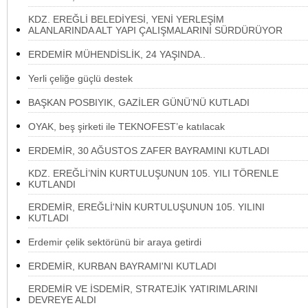
KDZ. EREĞLİ BELEDİYESİ, YENİ YERLEŞİM
ALANLARINDA ALT YAPI ÇALIŞMALARINI SÜRDÜRÜYOR
ERDEMİR MÜHENDİSLİK, 24 YAŞINDA..
Yerli çeliğe güçlü destek
BAŞKAN POSBIYIK, GAZİLER GÜNÜ’NÜ KUTLADI
OYAK, beş şirketi ile TEKNOFEST’e katılacak
ERDEMİR, 30 AĞUSTOS ZAFER BAYRAMINI KUTLADI
KDZ. EREĞLİ’NİN KURTULUŞUNUN 105. YILI TÖRENLE
KUTLANDI
ERDEMİR, EREĞLİ'NİN KURTULUŞUNUN 105. YILINI
KUTLADI
Erdemir çelik sektörünü bir araya getirdi
ERDEMİR, KURBAN BAYRAMI'NI KUTLADI
ERDEMİR VE İSDEMİR, STRATEJİK YATIRIMLARINI
DEVREYE ALDI