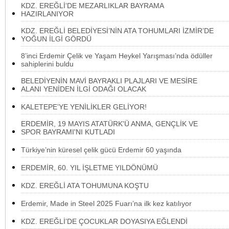
KDZ. EREĞLİ’DE MEZARLIKLAR BAYRAMA
HAZIRLANIYOR
KDZ. EREĞLİ BELEDİYESİ’NİN ATA TOHUMLARI İZMİR’DE
YOĞUN İLGİ GÖRDÜ
8’inci Erdemir Çelik ve Yaşam Heykel Yarışması’nda ödüller
sahiplerini buldu
BELEDİYENİN MAVİ BAYRAKLI PLAJLARI VE MESİRE
ALANI YENİDEN İLGİ ODAĞI OLACAK
KALETEPE’YE YENİLİKLER GELİYOR!
ERDEMİR, 19 MAYIS ATATÜRK'Ü ANMA, GENÇLİK VE
SPOR BAYRAMI'NI KUTLADI
Türkiye’nin küresel çelik gücü Erdemir 60 yaşında
ERDEMİR, 60. YIL İŞLETME YILDÖNÜMÜ
KDZ. EREĞLİ ATA TOHUMUNA KOŞTU
Erdemir, Made in Steel 2025 Fuarı’na ilk kez katılıyor
KDZ. EREĞLİ’DE ÇOCUKLAR DOYASIYA EĞLENDİ