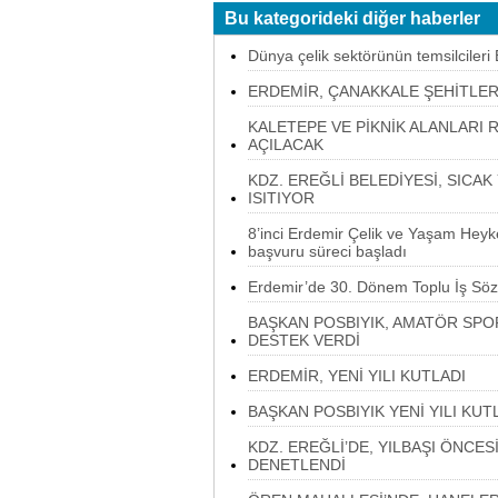
Bu kategorideki diğer haberler
Dünya çelik sektörünün temsilcileri
ERDEMİR, ÇANAKKALE ŞEHİTLERİ
KALETEPE VE PİKNİK ALANLARI
AÇILACAK
KDZ. EREĞLİ BELEDİYESİ, SICA
ISITIYOR
8’inci Erdemir Çelik ve Yaşam Heyke
başvuru süreci başladı
Erdemir’de 30. Dönem Toplu İş Söz
BAŞKAN POSBIYIK, AMATÖR SPO
DESTEK VERDİ
ERDEMİR, YENİ YILI KUTLADI
BAŞKAN POSBIYIK YENİ YILI KUT
KDZ. EREĞLİ’DE, YILBAŞI ÖNCE
DENETLENDİ