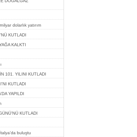
RE DOĞALGAZ
milyar dolarlık yatırım
NÜ KUTLADI
AYAĞA KALKTI
ı
 101. YILINI KUTLADI
'NI KUTLADI
’DA YAPILDI
m
GÜNÜ’NÜ KUTLADI
İtalya’da buluştu