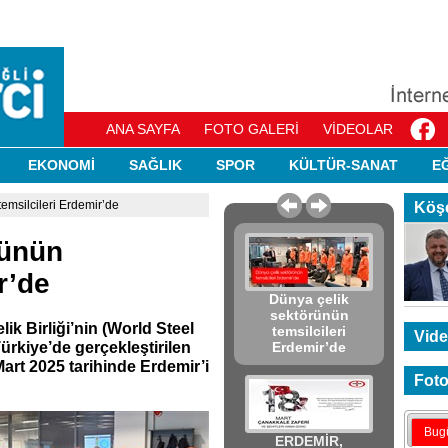
ANA SAYFA
FOTO GALERİ
VİDEOLAR
EKONOMİ
SAĞLIK
SPOR
KÜLTÜR-SANAT
E
emsilcileri Erdemir’de
Köşe
rünün
r’de
Dünya çelik
sektörünün
k Birliği’nin (World Steel
temsilcileri
Vide
rkiye’de gerçekleştirilen
Erdemir’de
art 2025 tarihinde Erdemir’i
Foto
Bug
ERDEMİR,