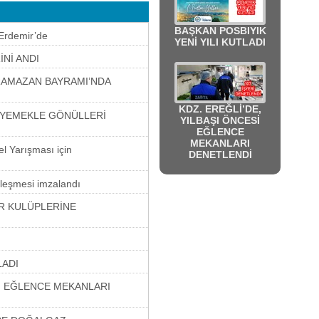
BAŞKAN POSBIYIK
 Erdemir’de
YENİ YILI KUTLADI
Nİ ANDI
 RAMAZAN BAYRAMI’NDA
KDZ. EREĞLİ’DE,
K YEMEKLE GÖNÜLLERİ
YILBAŞI ÖNCESİ
EĞLENCE
MEKANLARI
l Yarışması için
DENETLENDİ
leşmesi imzalandı
R KULÜPLERİNE
LADI
Sİ EĞLENCE MEKANLARI