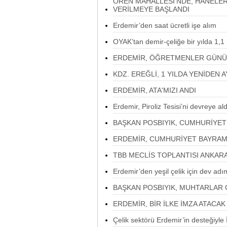
ÖREN MAHALLESİ’NDE, HANELE
VERİLMEYE BAŞLANDI
Erdemir’den saat ücretli işe alım
OYAK’tan demir-çeliğe bir yılda 1,1 
ERDEMİR, ÖĞRETMENLER GÜNÜ'
KDZ. EREĞLİ, 1 YILDA YENİDEN 
ERDEMİR, ATA'MIZI ANDI
Erdemir, Piroliz Tesisi’ni devreye ald
BAŞKAN POSBIYIK, CUMHURİYETİN
ERDEMİR, CUMHURİYET BAYRAMI
TBB MECLİS TOPLANTISI ANKARA
Erdemir’den yeşil çelik için dev adı
BAŞKAN POSBIYIK, MUHTARLAR 
ERDEMİR, BİR İLKE İMZA ATACAK
Çelik sektörü Erdemir’in desteğiyle 