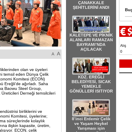
ÇANAKKALE
ŞEHİTLERİNİ ANDI
Bug
KALETEPE VE PİKNİK
ALANLARI RAMAZAN
BAYRAMI’NDA
Alış
AÇILACAK
0
A
A
iklerinden olan ve üyeleri
ini temsil eden Dünya Çelik
KDZ. EREĞLİ
, Ekonomi Komitesi (ECON)
BELEDİYESİ, SICAK
ü Ereğli’de ağırladı. Saha
YEMEKLE
ina Baowu Steel Group,
GÖNÜLLERİ ISITIYOR
Üreticileri Derneği temsilcileri
ndüstrisi birliklerini ve
onomi Komitesi, üyelerine;
8’inci Erdemir Çelik
ma süreçlerinde kolaylık
ve Yaşam Heykel
na ilişkin kapasite, üretim,
Yarışması için
alışıyor. ECON, çelik