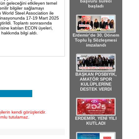
başvuru süreci
nün geleceğini etkileyen temel
başladı
nilir bilgiler sağlamayı
 World Steel Association ile
ordinasyonunda 17-19 Mart 2025
tirildi. Toplantı sonrasında
zisine katılan ECON üyeleri,
 hakkında bilgi aldı.
Erdemir’de 30. Dönem
Toplu İş Sözleşmesi
imzalandı
BAŞKAN POSBIYIK,
AMATÖR SPOR
KULÜPLERİNE
DESTEK VERDİ
lerin kendi görüşleridir.
umlu tutulamaz.
ERDEMİR, YENİ YILI
KUTLADI