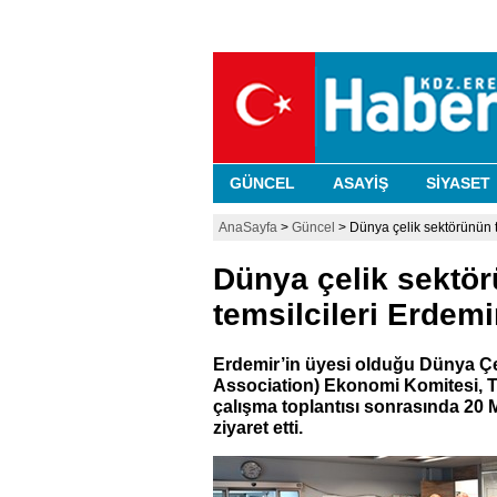
GÜNCEL
ASAYİŞ
SİYASET
AnaSayfa
>
Güncel
> Dünya çelik sektörünün t
Dünya çelik sektö
temsilcileri Erdemi
Erdemir’in üyesi olduğu Dünya Çeli
Association) Ekonomi Komitesi, Tü
çalışma toplantısı sonrasında 20 M
ziyaret etti.