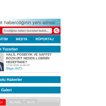
ĞİTİM
MEDYA
RÖPORTAJ
 Yazarları
HALİL POSBIYIK VE SAFFET
BOZKURT NEDEN LOBİNİN
HEDEFİNDE?
17.03.2026 14:00:25
Bilgin AVCI
olu Haberler
 Galeri
ün
Bu Hafta
Bu Ay