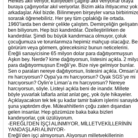
Herkes akıl veriyor, külliyeden çağırıp akıl veriyorlar oraya
buraya çağırıyorlar akıl veriyorlar. Bizim akla ihtiyacımız yok
arkadaşlar. Akıl bizde. Bilinmeyen birşeyler varsa birbirimiz
sorarak öğrenebiliriz. Her şey tüm çıplaklığı ile ortada.
1960’larda ben demir çelikte çalıştım. Demirçeliğin gelişatın
ben biliyorum. Hep bizi kandırdılar. Özelleştirilirken de
kandırdılar. Şimdi bu büyük kandırmaca olmuyor, çoluk
çocuğumuza ve torunlarımıza hepimiz mahçup olacağız. B
görürüm veya görmem, göreceksiniz bunun neticelerini.
Ereğli sanayicisine 65 milyon dolar para dağıtıyormuşsun
Aşkın bey. Nerde? kime dağıtıyorsun, listesini açıkla. 2 mily
para dağıtıyormuşsun Ereğli’ye. Bize niye gelmiyor bunlar.
Sen o paraları nereye dağıtıyorsun, listesini açıkla. Omsan’
mı harcıyorsun? Oypa’ya mı harcıyorsun? Oyak SGS’ye mi
harcıyorsun? Oylin’e Liman’a mı harcıyorsun? Nereye
harcıyorsun, söyle. Listeyi açıkla beni de inandır. Millete
böyle yuvarlak laflarla anlat anlat geç, yok öyle hikayeler.
Açıklayacaksın tek tek şu kadar tamir bakım işlerini sanayid
şuna yaptırdım diye. Müteahhitlerin çoğu zaten dışarıdan
gelen insanlar. Hep gözümüze baka baka bizleri
kandırıyorlar, çok üzülüyorum.
-EREĞLİ'DEN İŞÇİ ALINMIYOR, MİLLETVEKİLLERİNİN
YANDAŞLARI ALINIYOR-
Ereğli'den işçi almıyorsun. Alıyorsun milletvekillerinin