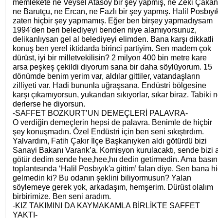
memlekete ne Veysel Atasoy bir şey yapmış, ne Zeki Çakan
ne Barutçu, ne Ercan, ne Fazlı bir şey yapmış. Halil Posbıyı
zaten hiçbir şey yapmamış. Eğer ben birşey yapmadıysam
1994'den beri belediyeyi benden niye alamıyorsunuz,
delikanlıysan gel al belediyeyi elimden. Bana karşı dikkatli
konuş ben yerel iktidarda birinci partiyim. Sen madem çok
dürüst, iyi bir milletvekilisin? 2 milyon 400 bin metre kare
arsa peşkeş çekildi diyorum sana bir daha söylüyorum. 15
dönümde benim yerim var, aldılar gittiler, vatandaşların
zilliyeti var. Hadi bununla uğraşsana. Endüstri bölgesine
karşı çıkamıyorsun, yukarıdan sıkıyorlar, sıkar biraz. Tabiki 
derlerse he diyorsun.
-SAFFET BOZKURT’UN DEMEÇLERİ PALAVRA-
O verdiğin demeçlerin hepsi de palavra. Benimle de hiçbir
şey konuşmadın. Özel Endüstri için ben seni sıkıştırdım.
Yalvardım, Fatih Çakır İlçe Başkanıyken aldı götürdü bizi
Sanayi Bakanı Varank’a. Komisyon kurulacaktı, sende bizi a
götür dedim sende hee,hee,hıı dedin getirmedin. Ama basın
toplantısında ‘Halil Posbıyık'a gittim’ falan diye. Sen bana h
gelmedin ki? Bu odanın şeklini biliyormusun? Yalan
söylemeye gerek yok, arkadaşım, hemşerim. Dürüst olalım
birbirimize. Ben seni aradım.
-KIZ TAKIMINI DA KAYMAKAMLA BİRLİKTE SAFFET
YAKTI-