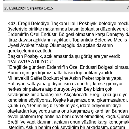
25.Eylül.2024 Çarşamba 14:15
Kdz. Ereğli Belediye Başkanı Halil Posbıyık, belediye mecli
üyeleriyle birlikte makamında basın toplantısı düzenleyerek
Erdemir’in Özel Endüstri Bölgesi olmasına karşı Danıştay’d
itiraz davası açtıklarını açıkladı. Toplantıda Belediye Meclis
Üyesi Avukat Yakup Okumuşoğlu’da açılan davanın
gerekçelerini özetledi.
Başkan Posbıyık, açıklamasında şu görüşlere yer verdi:
"PALAVRA ATILIYOR"
"Ereğli’de gündem Erdemir’in Özel Endüstri Bölgesi olması
Bunun için geçtiğimiz hafta basın toplantıları yapıldı.
Milletvekili Saffet Bozkurt yine Aşkın Peker toplantı yaptı.
Sallayan sallayana gidiyor, işin özüne hiç kimse girmiyor,
herkes bir palavra atıp duruyor. Aşkın Bey bizim çok
sevdiğimiz bir arkadaşımız. Akçakoca’lı. Ereğli çocuğu diye
kendisine söylüyoruz. Keşke karşımıza onu çıkarmasalardı.
Çünkü o, ‘Benim hiç bir yetkim yok, idare ediyorum’ diye
olaylardan kaçıyordu ama onu karşımıza çıkardılar. Bundan
evvel platform toplantısına beni davet etmediler, kaçtı. Çünk
Ereğli’ye yaptıklarının, acıların onun yüzüne karşı konuşma
isterdim. Aşkın benim çok sevdiğim bir arkadaşım, dostum