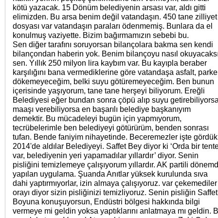
kötü yazacak. 15 Dönüm belediyenin arsası var, aldı gitti
elimizden. Bu arsa benim değil vatandaşın. 450 tane zilliyet
dosyası var vatandaşın paraları ödenmemiş. Bunlara da el
konulmuş vaziyette. Bizim bağırmamızın sebebi bu.
Sen diğer tarafını soruyorsan bilançolara bakma sen kendi
bilançondan haberin yok. Benim bilançoyu nasıl okuyacaks
sen. Yıllık 250 milyon lira kaybım var. Bu kayıpla beraber
karşılığını bana vermediklerine göre vatandaşa asfalt, parke
dökemeyeceğim, belki suyu götüremeyeceğim. Ben bunun
içerisinde yaşıyorum, tane tane herşeyi biliyorum. Ereğli
Belediyesi eğer bundan sonra çöpü alıp suyu getirebiliyors
maaşı verebiliyorsa en başarılı belediye başkanıyım
demektir. Bu mücadeleyi bugün için yapmıyorum,
tecrübelerimle ben belediyeyi götürürüm, benden sonrası
tufan. Bende faniyim nihayetinde. Beceremezler işte gördük
2014'de aldılar Belediyeyi. Saffet Bey diyor ki ‘Orda bir tent
var, belediyenin yeri yapamadılar yıllardır’ diyor. Senin
pisliğini temizlemeye çalışıyorum yıllardır. AK partili dönem
yapılan uygulama. Şuanda Anıtlar yüksek kurulunda sıva
dahi yaptırmıyorlar, izin almaya çalışıyoruz. var çekemediler
orayı diyor sizin pisliğinizi temizliyoruz. Senin pisliğin Saffet
Boyuna konuşuyorsun, Endüstri bölgesi hakkında bilgi
vermeye mi geldin yoksa yaptıklarını anlatmaya mı geldin. 