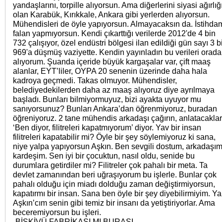
yandaşlarını, torpille alıyorsun. Ama diğerlerini siyasi ağırlığ
olan Karabük, Kırıkkale, Ankara gibi yerlerden alıyorsun.
Mühendisleri de öyle yapıyorsun. Almayacaksın da. İstihda
falan yapmıyorsun. Kendi çıkarttığı verilerde 2012'de 4 bin
732 çalışıyor, özel endüstri bölgesi ilan edildiği gün sayı 3 b
969'a düşmüş vaziyette. Kendin yayınladın bu verileri orad
alıyorum. Şuanda içeride büyük kargaşalar var, çift maaş
alanlar, EYT’liler, OYPA 20 senenin üzerinde daha hala
kadroya geçmedi. Takas olmuyor. Mühendisler,
belediyedekilerden daha az maaş alıyoruz diye ayrılmaya
başladı. Bunları bilmiyormuyuz, bizi ayakta uyuyor mu
sanıyorsunuz? Bunları Ankara’dan öğrenmiyoruz, buradan
öğreniyoruz. 2 tane mühendis arkadaşı çağırın, anlatacaklar
‘Ben diyor, filitreleri kapatmıyorum’ diyor. Yav bir insan
filitreleri kapatabilir mi? Öyle bir şey söylemiyoruz ki sana,
niye yalpa yapıyorsun Aşkın. Ben sevgili dostum, arkadaşım
kardeşim. Sen iyi bir çocuktun, nasıl oldu, senide bu
durumlara getirdiler mi? Filitreler çok pahalı bir meta. Ta
devlet zamanından beri uğraşıyorum bu işlerle. Bunlar çok
pahalı olduğu için miadı dolduğu zaman değiştirmiyorsun,
kapatırmı bir insan. Sana ben öyle bir şey diyebilirmiyim. Ya
Aşkın’cım senin gibi temiz bir insanı da yetiştiriyorlar. Ama
beceremiyorsun bu işleri.
-BİSKİVÜ FABRİKASI MI BURASI-