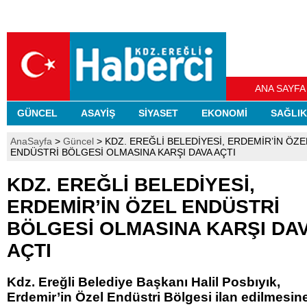
ANA SAYFA
GÜNCEL
ASAYİŞ
SİYASET
EKONOMİ
SAĞLIK
AnaSayfa
>
Güncel
> KDZ. EREĞLİ BELEDİYESİ, ERDEMİR’İN ÖZE
ENDÜSTRİ BÖLGESİ OLMASINA KARŞI DAVA AÇTI
KDZ. EREĞLİ BELEDİYESİ,
ERDEMİR’İN ÖZEL ENDÜSTRİ
BÖLGESİ OLMASINA KARŞI DA
AÇTI
Kdz. Ereğli Belediye Başkanı Halil Posbıyık,
Erdemir’in Özel Endüstri Bölgesi ilan edilmesin