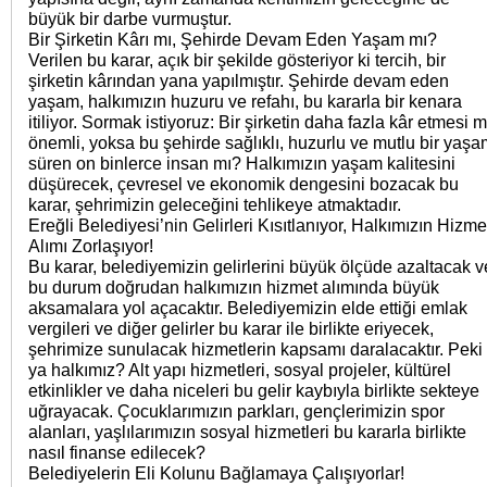
büyük bir darbe vurmuştur.
Bir Şirketin Kârı mı, Şehirde Devam Eden Yaşam mı?
Verilen bu karar, açık bir şekilde gösteriyor ki tercih, bir
şirketin kârından yana yapılmıştır. Şehirde devam eden
yaşam, halkımızın huzuru ve refahı, bu kararla bir kenara
itiliyor. Sormak istiyoruz: Bir şirketin daha fazla kâr etmesi m
önemli, yoksa bu şehirde sağlıklı, huzurlu ve mutlu bir yaşa
süren on binlerce insan mı? Halkımızın yaşam kalitesini
düşürecek, çevresel ve ekonomik dengesini bozacak bu
karar, şehrimizin geleceğini tehlikeye atmaktadır.
Ereğli Belediyesi’nin Gelirleri Kısıtlanıyor, Halkımızın Hizme
Alımı Zorlaşıyor!
Bu karar, belediyemizin gelirlerini büyük ölçüde azaltacak v
bu durum doğrudan halkımızın hizmet alımında büyük
aksamalara yol açacaktır. Belediyemizin elde ettiği emlak
vergileri ve diğer gelirler bu karar ile birlikte eriyecek,
şehrimize sunulacak hizmetlerin kapsamı daralacaktır. Peki
ya halkımız? Alt yapı hizmetleri, sosyal projeler, kültürel
etkinlikler ve daha niceleri bu gelir kaybıyla birlikte sekteye
uğrayacak. Çocuklarımızın parkları, gençlerimizin spor
alanları, yaşlılarımızın sosyal hizmetleri bu kararla birlikte
nasıl finanse edilecek?
Belediyelerin Eli Kolunu Bağlamaya Çalışıyorlar!