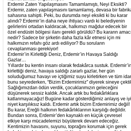
Erdemir Zaten Yapılaşmasını Tamamlamıştı, Neyi Eksikti?
Erdemir, zaten yapılaşmasını tamamlamış, devasa bir fabrik
sahasına sahipti. Peki, bu durumda neyi eksikti ki bu karar
alındı? Erdemir’in daha neye ihtiyacı vardı ki belediyenin
gelirlerini ortadan kaldıracak, halkımızı mağdur edecek bir
özel endüstri bölgesi ilanı gerekli görüldü? Bu kararın amac
nedir? Sadece bir şirketin daha fazla kâr etmesi için mi
halkımızın refahı göz ardı ediliyor? Bu soruların
cevaplanması gerekiyor!
Erdemir’in Kirlettiği Deniz, Erdemir’in Havaya Saldığı
Gazlar…
Yıllardır bu kentin insanı olarak fedakârca sustuk. Erdemir’i
kirlettiği deniz, havaya saldığı zararlı gazlar, her gün
soluduğumuz havayı ve içtiğimiz suyu kirletirken ve tüm ida
bunu seyrederken, “Bizim Erdemirimiz” diyerek sineye çekti
Sağlığımızdan ödün verdik, çocuklarımızın geleceğini
düşünerek sessiz kaldık. Ancak artık bu fedakârlıklara
katlanmayacağız! Bugüne kadar gösterdiğimiz anlayış ve iy
niyet karşılıksız kaldı. Erdemir artık bizim Erdemirimiz değil!
Bu karar, Ereğli halkının fedakârlıklarının karşılığı değildir.
Bundan sonra, Erdemir’den kaynaklı en küçük çevresel
etkiye karşı mücadelemizi büyüterek devam edeceğiz.
Kentimizin havasını, suyunu, toprağını korumak için gerek