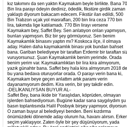
kız takımını da sen yaktın Kaymakam beyle birlikte. Bana 7
Bin lira parayı ödeyin dediniz, ödedik, fikstüre girdik zaman
yaklaştı diyorum bakacam edecem. Fikstür ilan edildi, 500
Bin Trabzon uçak yol masrafları, 200 bin lira ceza 770 bin
lira, takımda lige katılamadı. 770 Bin lirayı versene
Kaymakam bey, Saffet Bey. Sen anlatıyon onları yapmışsın,
bunları yapmışsın. Biz bir şey görmüyoruz. Sen benim
Kaymakamlık binasını yaptın mı? Koskoca ilçe, il olmaya
aday. Halen daha kaymakamlık binası yok bundan bahset
bana. Gariban belediyeye bir taraftan Erdemir bir taraftan si
vuruyorsunuz. Şuan Kaymakamlık benim yerimde. Orada
benim yerim var. Kaymakamlıktan bir lira kira almıyorum,
yazık günahtır bana. Saffet bey hala kira almıyorum 2018 d
bu yana bedava oturuyorlar orada. O parayı verin bana ki,
Kaymakam beye geçen anlattım artık paramı verin
dayanamıyorum dedim. Kira verin, bir şey takdir edin.
-DELİKANLIYSAN BUYUR AL-
Saffet Bey, bana ikide bir Yaraşlıdan, köprüden, olmayan
işlerden bahsediyorsun. Bugüne kadar sana saygılıydım şu
basın toplantısında Halil Posbıyık birşey yapmıyor, diyorsun
O zaman buyur al belediyeyi benden. Beni kızdırma
önümüzdeki dönemde aday olurum ha, havanı alırsın. Erke
seçim yaklaşıyor. Zaten öyle bir şey düşünüyorum, yada