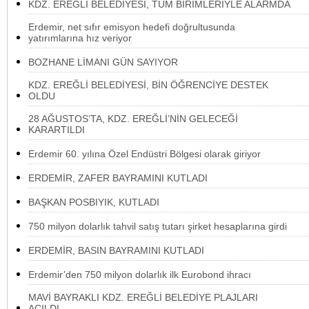
KDZ. EREĞLİ BELEDİYESİ, TÜM BİRİMLERİYLE ALARMDA
Erdemir, net sıfır emisyon hedefi doğrultusunda
yatırımlarına hız veriyor
BOZHANE LİMANI GÜN SAYIYOR
KDZ. EREĞLİ BELEDİYESİ, BİN ÖĞRENCİYE DESTEK
OLDU
28 AĞUSTOS’TA, KDZ. EREĞLİ’NİN GELECEĞİ
KARARTILDI
Erdemir 60. yılına Özel Endüstri Bölgesi olarak giriyor
ERDEMİR, ZAFER BAYRAMINI KUTLADI
BAŞKAN POSBIYIK, KUTLADI
750 milyon dolarlık tahvil satış tutarı şirket hesaplarına girdi
ERDEMİR, BASIN BAYRAMINI KUTLADI
Erdemir’den 750 milyon dolarlık ilk Eurobond ihracı
MAVİ BAYRAKLI KDZ. EREĞLİ BELEDİYE PLAJLARI
AÇILDI