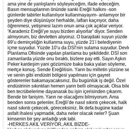
ama yine de yanlışlarını söyleyeceğim, ifade edeceğim.
Basın mensuplarının önünde sanki Ereğli halkını -son
günlerde tabirler kullanılıyor kullanmayayım- anlamıyor bir
şeyden diye düşünüyor herhalde, lafları kaçırıyor, daha
öğrenmesi, yetişmesi lazım onun ama çok açıklar veriyor.
‘Karadeniz Ereğli'ye suyu bizden alıyorlar’ diyor. Senden
almıyorum, biz devletten alıyoruz. O barajdaki suyun yüzde
69’u demirçeliğin kullanma suyu, yüzde 21'i belediyenin
içme suyudur. Yüzde 10’u da DSİ’nin sulama suyudur. Devl
Planlama Ofisinde yapılan planlama bu şekildedir. DSİ son
zamanlarda yüzde onu bıraktı, bizlere pay etti. Sayın Aşkın
Peker kardeşim yani gözümüze baka baka yalan söyleme,
mertçe konuş. Sende Ereğlilisin. Yarın bu milletin yüzüne s
ve senin gibi endüstri bölgesi yapılması için gayret
gösterenler bakamayacaksınız. Bu bugünlük iş değil. Özel
endüstrinin sıkıntıları hemen yarın belli olmayacak. Olsa bil
ben tecrübelerime dayanarak bu işin içerisinden çıkarım.
Bende bir faniyim. Yarın ne olacağımı bilmiyorum. Ama
benden sonra gelenler, Ereğli’de nasıl sıkıntı çekecek, halk
nasıl sıkıntı çekecek, göreceksiniz. İlk defa bugüne kadar
asfalt ihalesi yapmadık, daha neler olacak neler? Şuan
kimsenin bir şey anladığı yok tabi.
-HERKES AKIL VERİYOR, AKIL BİZDE-