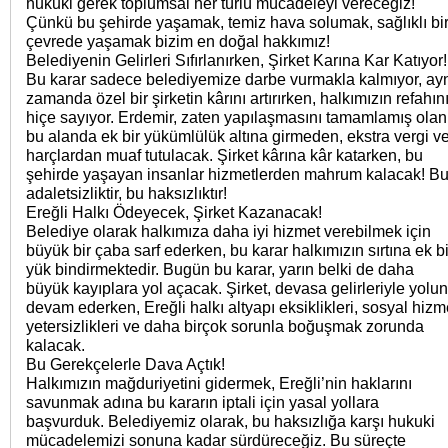
hukuki gerek toplumsal her türlü mücadeleyi vereceğiz!
Çünkü bu şehirde yaşamak, temiz hava solumak, sağlıklı bi
çevrede yaşamak bizim en doğal hakkımız!
Belediyenin Gelirleri Sıfırlanırken, Şirket Karına Kar Katıyor!
Bu karar sadece belediyemize darbe vurmakla kalmıyor, ay
zamanda özel bir şirketin kârını artırırken, halkımızın refahın
hiçe sayıyor. Erdemir, zaten yapılaşmasını tamamlamış olan
bu alanda ek bir yükümlülük altına girmeden, ekstra vergi v
harçlardan muaf tutulacak. Şirket kârına kâr katarken, bu
şehirde yaşayan insanlar hizmetlerden mahrum kalacak! B
adaletsizliktir, bu haksızlıktır!
Ereğli Halkı Ödeyecek, Şirket Kazanacak!
Belediye olarak halkımıza daha iyi hizmet verebilmek için
büyük bir çaba sarf ederken, bu karar halkımızın sırtına ek bi
yük bindirmektedir. Bugün bu karar, yarın belki de daha
büyük kayıplara yol açacak. Şirket, devasa gelirleriyle yolu
devam ederken, Ereğli halkı altyapı eksiklikleri, sosyal hizm
yetersizlikleri ve daha birçok sorunla boğuşmak zorunda
kalacak.
Bu Gerekçelerle Dava Açtık!
Halkımızın mağduriyetini gidermek, Ereğli’nin haklarını
savunmak adına bu kararın iptali için yasal yollara
başvurduk. Belediyemiz olarak, bu haksızlığa karşı hukuki
mücadelemizi sonuna kadar sürdüreceğiz. Bu süreçte