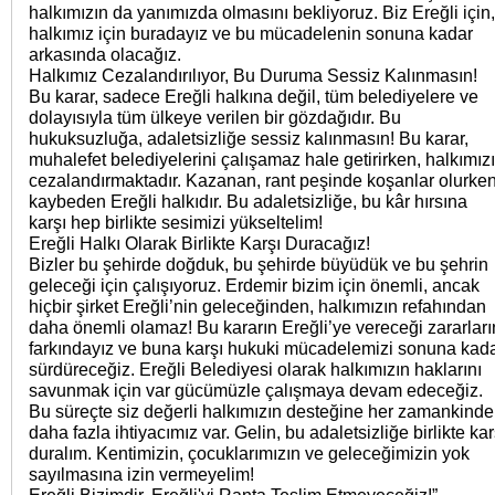
halkımızın da yanımızda olmasını bekliyoruz. Biz Ereğli için,
halkımız için buradayız ve bu mücadelenin sonuna kadar
arkasında olacağız.
Halkımız Cezalandırılıyor, Bu Duruma Sessiz Kalınmasın!
Bu karar, sadece Ereğli halkına değil, tüm belediyelere ve
dolayısıyla tüm ülkeye verilen bir gözdağıdır. Bu
hukuksuzluğa, adaletsizliğe sessiz kalınmasın! Bu karar,
muhalefet belediyelerini çalışamaz hale getirirken, halkımızı
cezalandırmaktadır. Kazanan, rant peşinde koşanlar olurken
kaybeden Ereğli halkıdır. Bu adaletsizliğe, bu kâr hırsına
karşı hep birlikte sesimizi yükseltelim!
Ereğli Halkı Olarak Birlikte Karşı Duracağız!
Bizler bu şehirde doğduk, bu şehirde büyüdük ve bu şehrin
geleceği için çalışıyoruz. Erdemir bizim için önemli, ancak
hiçbir şirket Ereğli’nin geleceğinden, halkımızın refahından
daha önemli olamaz! Bu kararın Ereğli’ye vereceği zararları
farkındayız ve buna karşı hukuki mücadelemizi sonuna kad
sürdüreceğiz. Ereğli Belediyesi olarak halkımızın haklarını
savunmak için var gücümüzle çalışmaya devam edeceğiz.
Bu süreçte siz değerli halkımızın desteğine her zamankind
daha fazla ihtiyacımız var. Gelin, bu adaletsizliğe birlikte kar
duralım. Kentimizin, çocuklarımızın ve geleceğimizin yok
sayılmasına izin vermeyelim!
Ereğli Bizimdir, Ereğli'yi Ranta Teslim Etmeyeceğiz!”