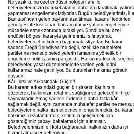
Ne yazık ki, bu özel endüstri bölgesi ilanı ile
belediyelerimizin hareket alanını daha da daraltmak, yatırım
yapmamızı engellemek istiyorlar. Bugün belediyelerimiz, İlle
Bankası’ndan gelen payların azaltılması, tasarruf tedbirleri
genelgesi ile kısıtlanan harcamalar ve yatırım engelleriyle
mücadele etmek zorunda bırakılıyor. Şimdi de bu özel
endüstri bölgesi kararıyla gelirlerimizi sıfırlayarak,
belediyelerin elini kolunu bağlamak istiyorlar! Bu karar,
sadece Ereğli Belediyesi’ne değil, özellikle muhalefet
partilerine mensup belediyelerin tamamına yönelik bir
engelleme politikasının parçasıdır. Halkın iradesi ile seçilmi
belediyeler, yasal düzenlemelerle verilen yetkilerini
kullanamaz hale getiriliyor. Bu durumları halkımız görsün,
duysun!
Kâr Hırsı ve Arkasındaki Güçler!
Bu kararın arkasındaki güçler, bir şirketin kâr hırsını
gözeterek, halkımızın refahını, sağlığını ve geleceğini hiçe
saymaktadır. Amaç sadece Erdemir’e daha fazla kâr
sağlamak değil, aynı zamanda muhalefet partilerine mensu
belediyelerin halka hizmet etmesini engellemektir. Bu karar,
halkımızı cezalandırmak, kentimizi geliştirmek için
gösterdiğimiz çabayı baltalamak için alınmıştır.
Belediyelerimizin eli kolu bağlanarak, halkımızın daha iyi
hizmet alması engelleniyor.