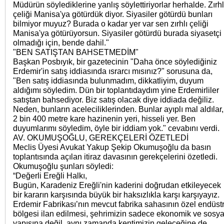
Müdürün söylediklerine yanlış söylettiriyorlar herhalde. Zırhl
çeliği Manisa'ya götürdük diyor. Siyasiler götürdü bunları
bilmiyor muyuz? Burada o kadar yer var sen zırhlı çeliği
Manisa'ya götürüyorsun. Siyasiler götürdü burada siyasetçi
olmadığı için, bende dahil."
"BEN SATIŞTAN BAHSETMEDİM"
Başkan Posbıyık, bir gazetecinin "Daha önce söylediğiniz
Erdemir'in satış iddiasında ısrarcı mısınız?" sorusuna da,
"Ben satış iddiasında bulunmadım, dikkatliyim, duyum
aldığımı söyledim. Dün bir toplantıdaydım yine Erdemirliler
satıştan bahsediyor. Biz satış olacak diye iddiada değiliz.
Neden, bunların aceleciliklerinden. Bunlar ayıplı mal aldılar,
2 bin 400 metre kare hazinenin yeri, hisseli yer. Ben
duyumlarımı söyledim, öyle bir iddiam yok." cevabını verdi.
AV. OKUMUŞOĞLU, GEREKÇELERİ ÖZETLEDİ
Meclis Üyesi Avukat Yakup Şekip Okumuşoğlu da basın
toplantısında açılan itiraz davasının gerekçelerini özetledi.
Okumuşoğlu şunları söyledi:
“Değerli Ereğli Halkı,
Bugün, Karadeniz Ereğli'nin kaderini doğrudan etkileyecek
bir kararın karşısında büyük bir haksızlıkla karşı karşıyayız.
Erdemir Fabrikası’nın mevcut fabrika sahasının özel endüstr
bölgesi ilan edilmesi, şehrimizin sadece ekonomik ve sosya
yapısına değil, aynı zamanda kentimizin geleceğine de