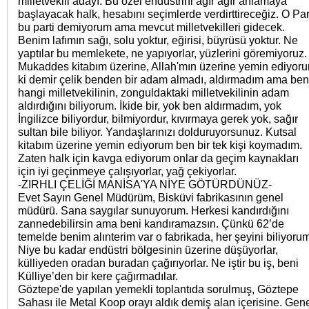
milletvekili adayı. Bu özel endüstrini ağır ağır anlamaya
başlayacak halk, hesabını seçimlerde verdirttireceğiz. O Par
bu parti demiyorum ama mevcut milletvekilleri gidecek.
Benim lafımın sağı, solu yoktur, eğirisi, büyrüsü yoktur. Ne
yaptılar bu memlekete, ne yapıyorlar, yüzlerini göremiyoruz.
Mukaddes kitabım üzerine, Allah'mın üzerine yemin ediyor
ki demir çelik benden bir adam almadı, aldırmadım ama ben
hangi milletvekilinin, zonguldaktaki milletvekilinin adam
aldırdığını biliyorum. İkide bir, yok ben aldırmadım, yok
İngilizce biliyordur, bilmiyordur, kıvırmaya gerek yok, sağır
sultan bile biliyor. Yandaşlarınızı dolduruyorsunuz. Kutsal
kitabım üzerine yemin ediyorum ben bir tek kişi koymadım.
Zaten halk için kavga ediyorum onlar da geçim kaynakları
için iyi geçinmeye çalışıyorlar, yağ çekiyorlar.
-ZIRHLI ÇELİĞİ MANİSA'YA NİYE GÖTÜRDÜNÜZ-
Evet Sayın Genel Müdürüm, Bisküvi fabrikasının genel
müdürü. Sana saygılar sunuyorum. Herkesi kandırdığını
zannedebilirsin ama beni kandıramazsın. Çünkü 62’de
temelde benim alınterim var o fabrikada, her şeyini biliyoru
Niye bu kadar endüstri bölgesinin üzerine düşüyorlar,
külliyeden oradan buradan çağırıyorlar. Ne iştir bu iş, beni
Külliye’den bir kere çağırmadılar.
Göztepe'de yapılan yemekli toplantıda sorulmuş, Göztepe
Sahası ile Metal Koop orayı aldık demiş alan içerisine. Gen