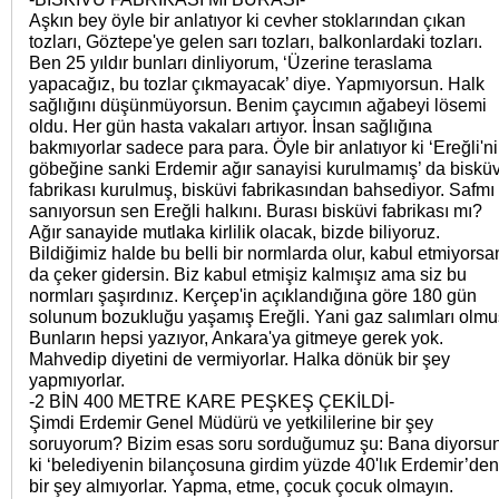
Aşkın bey öyle bir anlatıyor ki cevher stoklarından çıkan
tozları, Göztepe'ye gelen sarı tozları, balkonlardaki tozları.
Ben 25 yıldır bunları dinliyorum, ‘Üzerine teraslama
yapacağız, bu tozlar çıkmayacak’ diye. Yapmıyorsun. Halk
sağlığını düşünmüyorsun. Benim çaycımın ağabeyi lösemi
oldu. Her gün hasta vakaları artıyor. İnsan sağlığına
bakmıyorlar sadece para para. Öyle bir anlatıyor ki ‘Ereğli'n
göbeğine sanki Erdemir ağır sanayisi kurulmamış’ da bisküv
fabrikası kurulmuş, bisküvi fabrikasından bahsediyor. Safmı
sanıyorsun sen Ereğli halkını. Burası bisküvi fabrikası mı?
Ağır sanayide mutlaka kirlilik olacak, bizde biliyoruz.
Bildiğimiz halde bu belli bir normlarda olur, kabul etmiyorsa
da çeker gidersin. Biz kabul etmişiz kalmışız ama siz bu
normları şaşırdınız. Kerçep'in açıklandığına göre 180 gün
solunum bozukluğu yaşamış Ereğli. Yani gaz salımları olmu
Bunların hepsi yazıyor, Ankara'ya gitmeye gerek yok.
Mahvedip diyetini de vermiyorlar. Halka dönük bir şey
yapmıyorlar.
-2 BİN 400 METRE KARE PEŞKEŞ ÇEKİLDİ-
Şimdi Erdemir Genel Müdürü ve yetkililerine bir şey
soruyorum? Bizim esas soru sorduğumuz şu: Bana diyorsu
ki ‘belediyenin bilançosuna girdim yüzde 40'lık Erdemir’den
bir şey almıyorlar. Yapma, etme, çocuk çocuk olmayın.