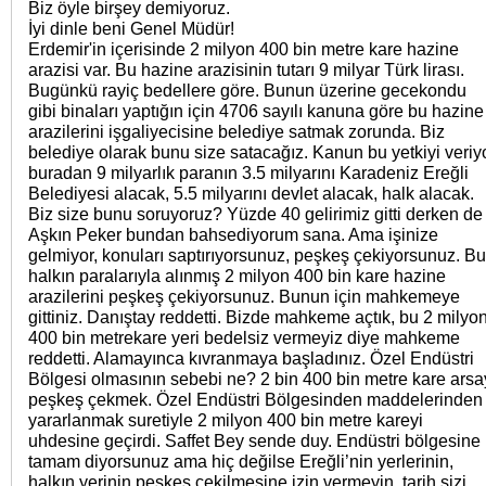
Biz öyle birşey demiyoruz.
İyi dinle beni Genel Müdür!
Erdemir'in içerisinde 2 milyon 400 bin metre kare hazine
arazisi var. Bu hazine arazisinin tutarı 9 milyar Türk lirası.
Bugünkü rayiç bedellere göre. Bunun üzerine gecekondu
gibi binaları yaptığın için 4706 sayılı kanuna göre bu hazine
arazilerini işgaliyecisine belediye satmak zorunda. Biz
belediye olarak bunu size satacağız. Kanun bu yetkiyi veriy
buradan 9 milyarlık paranın 3.5 milyarını Karadeniz Ereğli
Belediyesi alacak, 5.5 milyarını devlet alacak, halk alacak.
Biz size bunu soruyoruz? Yüzde 40 gelirimiz gitti derken de
Aşkın Peker bundan bahsediyorum sana. Ama işinize
gelmiyor, konuları saptırıyorsunuz, peşkeş çekiyorsunuz. Bu
halkın paralarıyla alınmış 2 milyon 400 bin kare hazine
arazilerini peşkeş çekiyorsunuz. Bunun için mahkemeye
gittiniz. Danıştay reddetti. Bizde mahkeme açtık, bu 2 milyo
400 bin metrekare yeri bedelsiz vermeyiz diye mahkeme
reddetti. Alamayınca kıvranmaya başladınız. Özel Endüstri
Bölgesi olmasının sebebi ne? 2 bin 400 bin metre kare arsa
peşkeş çekmek. Özel Endüstri Bölgesinden maddelerinden
yararlanmak suretiyle 2 milyon 400 bin metre kareyi
uhdesine geçirdi. Saffet Bey sende duy. Endüstri bölgesine
tamam diyorsunuz ama hiç değilse Ereğli’nin yerlerinin,
halkın yerinin peşkeş çekilmesine izin vermeyin, tarih sizi