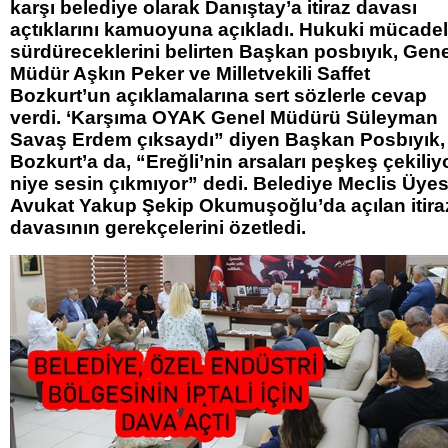
karşı belediye olarak Danıştay’a itiraz davası
açtıklarını kamuoyuna açıkladı. Hukuki mücadel
sürdüreceklerini belirten Başkan posbıyık, Gene
Müdür Aşkın Peker ve Milletvekili Saffet
Bozkurt’un açıklamalarına sert sözlerle cevap
verdi. ‘Karşıma OYAK Genel Müdürü Süleyman
Savaş Erdem çıksaydı” diyen Başkan Posbıyık,
Bozkurt’a da, “Ereğli’nin arsaları peşkeş çekiliyo
niye sesin çıkmıyor” dedi. Belediye Meclis Üyes
Avukat Yakup Şekip Okumuşoğlu’da açılan itira
davasının gerekçelerini özetledi.