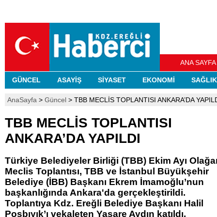
ANA SAYFA
GÜNCEL
ASAYİŞ
SİYASET
EKONOMİ
SAĞLIK
AnaSayfa
>
Güncel
> TBB MECLİS TOPLANTISI ANKARA’DA YAPIL
TBB MECLİS TOPLANTISI
ANKARA’DA YAPILDI
Türkiye Belediyeler Birliği (TBB) Ekim Ayı Olağa
Meclis Toplantısı, TBB ve İstanbul Büyükşehir
Belediye (İBB) Başkanı Ekrem İmamoğlu’nun
başkanlığında Ankara'da gerçekleştirildi.
Toplantıya Kdz. Ereğli Belediye Başkanı Halil
Posbıyık’ı vekaleten Yaşare Aydın katıldı.