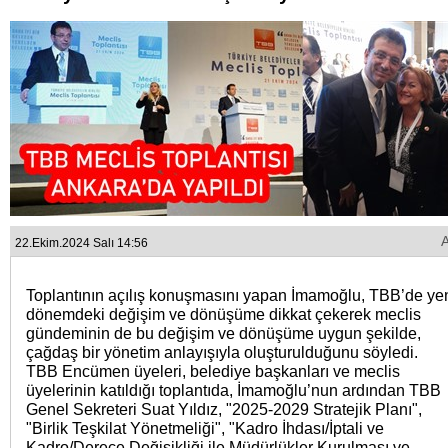
22.Ekim.2024 Salı 14:56
Toplantının açılış konuşmasını yapan İmamoğlu, TBB’de ye
dönemdeki değişim ve dönüşüme dikkat çekerek meclis
gündeminin de bu değişim ve dönüşüme uygun şekilde,
çağdaş bir yönetim anlayışıyla oluşturulduğunu söyledi.
TBB Encümen üyeleri, belediye başkanları ve meclis
üyelerinin katıldığı toplantıda, İmamoğlu’nun ardından TBB
Genel Sekreteri Suat Yıldız, "2025-2029 Stratejik Planı",
"Birlik Teşkilat Yönetmeliği", "Kadro İhdası/İptali ve
Kadro/Derece Değişikliği ile Müdürlükler Kurulması ve