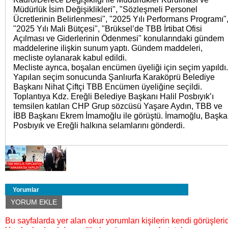
Müdürlük İsim Değişiklikleri", "Sözleşmeli Personel
Ücretlerinin Belirlenmesi", "2025 Yılı Performans Programı"
"2025 Yılı Mali Bütçesi", "Brüksel’de TBB İrtibat Ofisi
Açılması ve Giderlerinin Ödenmesi" konularındaki gündem
maddelerine ilişkin sunum yaptı. Gündem maddeleri,
mecliste oylanarak kabul edildi.
Mecliste ayrıca, boşalan encümen üyeliği için seçim yapıldı.
Yapılan seçim sonucunda Şanlıurfa Karaköprü Belediye
Başkanı Nihat Çiftçi TBB Encümen üyeliğine seçildi.
Toplantıya Kdz. Ereğli Belediye Başkanı Halil Posbıyık’ı
temsilen katılan CHP Grup sözcüsü Yaşare Aydın, TBB ve
İBB Başkanı Ekrem İmamoğlu ile görüştü. İmamoğlu, Başk
Posbıyık ve Ereğli halkına selamlarını gönderdi.
Yorumlar
YORUM EKLE
Bu sayfalarda yer alan okur yorumları kişilerin kendi görüşlerid