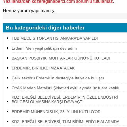
Yazılanlardan kdzereglihaberci.com sorumlu tutulamaz.
Henüz yorum yapılmamış.
Bu kategorideki diğer haberler
TBB MECLİS TOPLANTISI ANKARA’DA YAPILDI
Erdemir’den yeşil çelik için dev adım
BAŞKAN POSBIYIK, MUHTARLAR GÜNÜ’NÜ KUTLADI
ERDEMİR, BİR İLKE İMZA ATACAK
Çelik sektörü Erdemir’in desteğiyle İtalya’da buluştu
OYAK Maden Metalürji Şirketleri eylül ayında üç fuara katıldı
KDZ. EREĞLİ BELEDİYESİ, ERDEMİR’İN ÖZEL ENDÜSTRİ
BÖLGESİ OLMASINA KARŞI DAVA AÇTI
ERDEMİR MÜHENDİSLİK, 23. YILINI KUTLUYOR
KDZ. EREĞLİ BELEDİYESİ, TÜM BİRİMLERİYLE ALARMDA